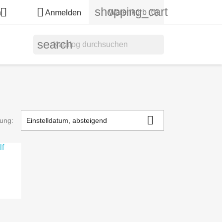
shopping_cart


Warenkorb
(0)
h
Anmelden
search

rung:
Einstelldatum, absteigend