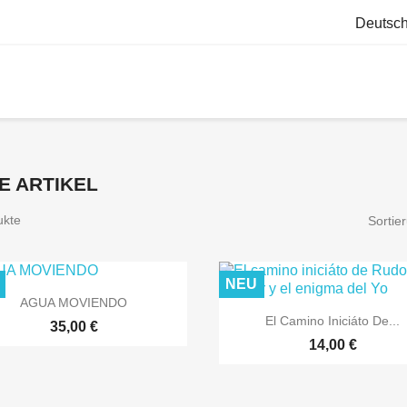
Deutsc
E ARTIKEL
ukte
Sortie
NEU

Vorschau
AGUA MOVIENDO

Vorschau
El Camino Iniciáto De...
35,00 €
14,00 €